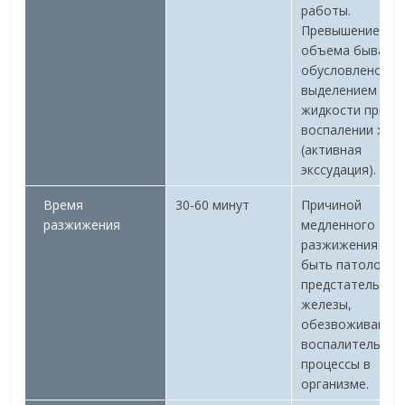
работы.
Превышение
объема бывает
обусловлено
выделением
жидкости при
воспалении жел
(активная
экссудация).
Время
30-60 минут
Причиной
разжижения
медленного
разжижения мог
быть патологии
предстательной
железы,
обезвоживание,
воспалительные
процессы в
организме.