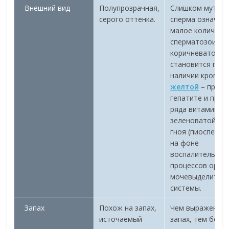
Внешний вид
Полупрозрачная,
Слишком мутна
серого оттенка.
сперма означае
малое количест
сперматозоидов
коричневатой о
становится при
наличии крови,
желтой
– при
гепатите и прие
ряда витаминов
зеленоватой – и
гноя (пиосперми
на фоне
воспалительных
процессов орга
мочевыделител
системы.
Запах
Похож на запах,
Чем выраженне
источаемый
запах, тем боль