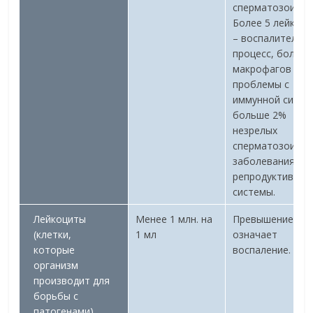
сперматозоидам
Более 5 лейкоц
– воспалительн
процесс, более 
макрофагов –
проблемы с
иммунной систе
больше 2%
незрелых
сперматозоидов
заболевания
репродуктивной
системы.
Лейкоциты
Менее 1 млн. на
Превышение но
(клетки,
1 мл
означает
которые
воспаление.
организм
производит для
борьбы с
патогенами)