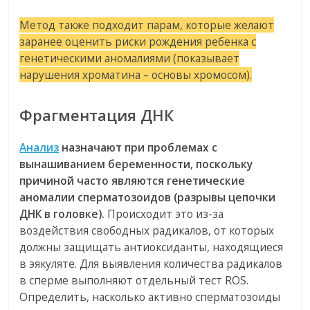
Метод также подходит парам, которые желают
заранее оценить риски рождения ребенка с
генетическими аномалиями (показывает
нарушения хроматина – основы хромосом).
Фрагментация ДНК
Анализ
назначают при проблемах с
вынашиванием беременности, поскольку
причиной часто являются генетические
аномалии сперматозоидов (разрывы цепочки
ДНК в головке).
Происходит это из-за
воздействия свободных радикалов, от которых
должны защищать антиоксиданты, находящиеся
в эякуляте. Для выявления количества радикалов
в сперме выполняют отдельный тест ROS.
Определить, насколько активно сперматозоиды