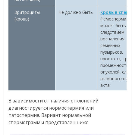
Эритроциты
Не должно быть
Кровь в сперме
(кровь)
(гемоспермия)
может быть
следствием
воспаления
семенных
пузырьков,
простаты, трав
промежности,
опухолей, слиш
активного поло
акта.
В зависимости от наличия отклонений
диагностируется нормоспермия или
патоспермия. Вариант нормальной
спермограммы представлен ниже.