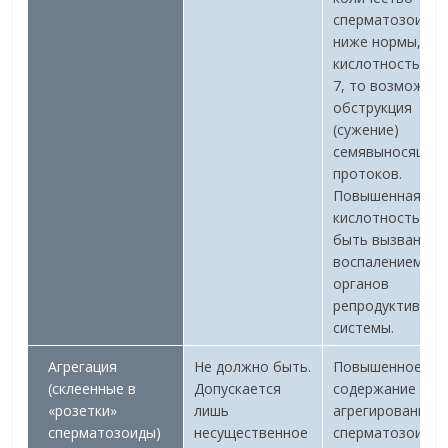
сперматозоидо
ниже нормы, а
кислотность ме
7, то возможна
обструкция
(сужение)
семявыносящих
протоков.
Повышенная
кислотность мо
быть вызвана
воспалением
органов
репродуктивной
системы.
Агрегация
Не должно быть.
Повышенное
(склеенные в
Допускается
содержание
«розетки»
лишь
агрегированных
сперматозоиды)
несущественное
сперматозоидов