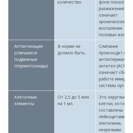
количество.
фоне плохого
разжижения сп
означает
хроническое
воспаление
половых желез.
Агглютинация
В норме не
Слипание
(слипшиеся
должно быть.
происходит из-з
подвижные
антиспермальны
сперматозоиды)
антител (АСАТ).
означает сбой в
работе иммунно
системы организ
Клеточные
От 2,5 до 5 млн.
Это округлые
элементы
на 1 мл.
клетки, которые
составлены
лейкоцитами,
эпителием,
незрелыми