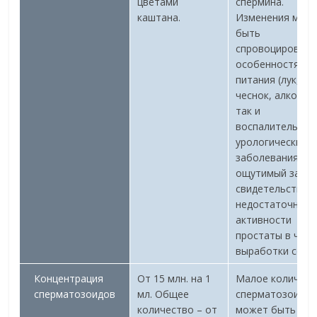
цветами
спермина.
каштана.
Изменения могу
быть
спровоцированы
особенностями
питания (лук,
чеснок, алкоголь
так и
воспалительны
урологическими
заболеваниями.
ощутимый запах
свидетельствуе
недостаточной
активности
простаты в част
выработки секре
Концентрация
От 15 млн. на 1
Малое количест
сперматозоидов
мл. Общее
сперматозоидо
количество – от
может быть