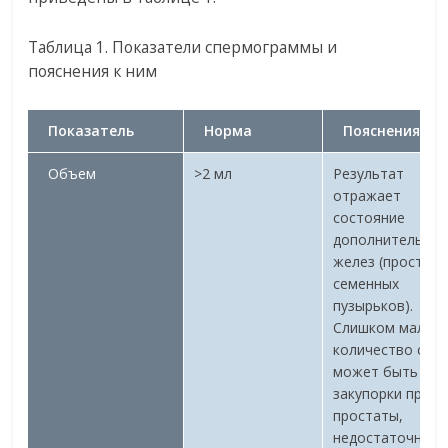
Таблица 1. Показатели спермограммы и
пояснения к ним
Показатель
Норма
Пояснения
Объем
>2 мл
Результат
отражает
состояние
дополнительны
желез (простаты
семенных
пузырьков).
Слишком малое
количество спе
может быть из-
закупорки прот
простаты,
недостаточност