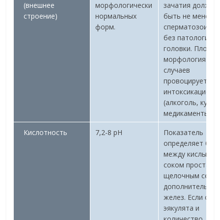
(внешнее
морфологически
зачатия должно
строение)
нормальных
быть не менее 
форм.
сперматозоидо
без патологий
головки. Плохая
морфология в 9
случаев
провоцируется
интоксикацией
(алкоголь, курен
медикаменты).
Кислотность
7,2-8 pH
Показатель
определяет бал
между кислым
соком простаты
щелочным секр
дополнительны
желез. Если об
эякулята и
количество