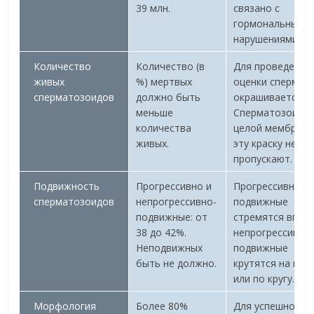
39 млн.
связано с
гормональными
нарушениями.
Количество
Количество (в
Для проведения
живых
%) мертвых
оценки сперма
сперматозоидов
должно быть
окрашивается.
меньше
Сперматозоиды 
количества
целой мембран
живых.
эту краску не
пропускают.
Подвижность
Прогрессивно и
Прогрессивно-
сперматозоидов
непрогрессивно-
подвижные
подвижные: от
стремятся впере
38 до 42%.
непрогрессивно
Неподвижных
подвижные
быть не должно.
крутятся на мес
или по кругу.
Морфология
Более 80%
Для успешного