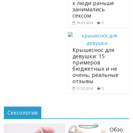
к люди раньше
занимались
сексом
5
30.03.2024
Крышеснос для
девушки: 15
примеров
бюджетных и не
очень, реальные
отзывы
5
07.03.2024
Сексология
Обзо