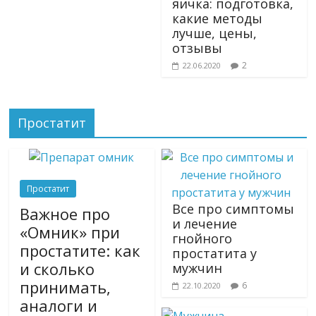
яичка: подготовка,
какие методы
лучше, цены,
отзывы
2
22.06.2020
Простатит
Простатит
Все про симптомы
Важное про
и лечение
«Омник» при
гнойного
простатите: как
простатита у
и сколько
мужчин
принимать,
6
22.10.2020
аналоги и