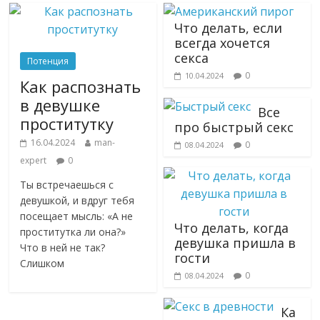
Что делать, если
всегда хочется
секса
Потенция
0
10.04.2024
Как распознать
в девушке
Все
проститутку
про быстрый секс
16.04.2024
man-
0
08.04.2024
expert
0
Ты встречаешься с
девушкой, и вдруг тебя
посещает мысль: «А не
Что делать, когда
проститутка ли она?»
девушка пришла в
Что в ней не так?
гости
Слишком
0
08.04.2024
Ка