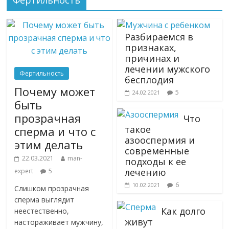
Фертильность
Разбираемся в
признаках,
причинах и
лечении мужского
Фертильность
бесплодия
Почему может
5
24.02.2021
быть
прозрачная
Что
такое
сперма и что с
азооспермия и
этим делать
современные
22.03.2021
man-
подходы к ее
лечению
expert
5
6
10.02.2021
Слишком прозрачная
сперма выглядит
Как долго
неестественно,
живут
настораживает мужчину,