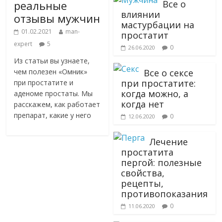
реальные
Все о
влиянии
отзывы мужчин
мастурбации на
01.02.2021
man-
простатит
expert
5
0
26.06.2020
Из статьи вы узнаете,
чем полезен «Омник»
Все о сексе
при простатите:
при простатите и
когда можно, а
аденоме простаты. Мы
когда нет
расскажем, как работает
препарат, какие у него
0
12.06.2020
Лечение
простатита
пергой: полезные
свойства,
рецепты,
противопоказания
0
11.06.2020