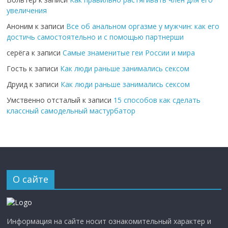
увеличения
Аноним
к записи
Все об анальном оргазме у мужчин: как его
достичь самостоятельно и с помощью партнерши
серёга
к записи
Самые знаменитые геи России и мира
Гость
к записи
Как люди раньше занимались сексом
Друид
к записи
Как люди раньше занимались сексом
Умственно отсталый
к записи
15 способов как сделать
классный самодельный мастурбатор
О сайте
Информация на сайте носит ознакомительный характер и