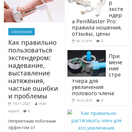
р
эксте
ндер
а PeniMaster Pro:
правила ношения,
Сексология
отзывы, цены
Как правильно
0
08.12.2019
пользоваться
При
экстендером:
мене
надевание,
ние
выставление
стре
натяжения,
тчера для
увеличения
частые ошибки
полового члена
и проблемы
0
18.03.2019
14.11.2021
man-
expert
6
Неприятным побочным
эффектом от