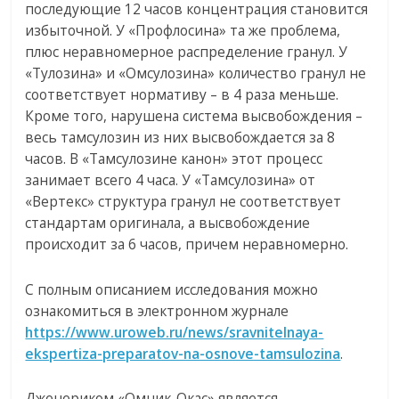
последующие 12 часов концентрация становится
избыточной. У «Профлосина» та же проблема,
плюс неравномерное распределение гранул. У
«Тулозина» и «Омсулозина» количество гранул не
соответствует нормативу – в 4 раза меньше.
Кроме того, нарушена система высвобождения –
весь тамсулозин из них высвобождается за 8
часов. В «Тамсулозине канон» этот процесс
занимает всего 4 часа. У «Тамсулозина» от
«Вертекс» структура гранул не соответствует
стандартам оригинала, а высвобождение
происходит за 6 часов, причем неравномерно.
С полным описанием исследования можно
ознакомиться в электронном журнале
https://www.uroweb.ru/news/sravnitelnaya-
ekspertiza-preparatov-na-osnove-tamsulozina
.
Дженериком «Омник-Окас» является