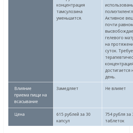
концентрация
использован
тамсулозина
полиэтиленгл
уменьшится.
Активное ве
почти равно
высвобождае
гелевого мат
на протяжен
суток. Требу
терапевтиче
концентраци
достигается 
день.
Влияние
Замедляет
Не влияет
приема пищи на
всасывание
Цена
615 рублей за 30
754 рубля за 
капсул
таблеток