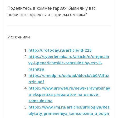
Поделитесь в комментариях, были ли у вас
побочные эффекты от приема омника?
Источники:
http://urotoday.ru/article/id-225
https://cyberleninka.ru/article/n/originaln
yy-i-genericheskie-tamsuloziny-est-li-
raznitsa
https://umedp.ru/upload/iblock/cb0/Alfuz
ozin.pdf
https://www.uroweb.ru/news/sravnitelnay
a-ekspertiza-preparatov-na-osnove-
tamsulozina
https://www.rmj.ru/articles/urologiya/Rez
ulytaty_primeneniya_tamsulozina_u_bolyn