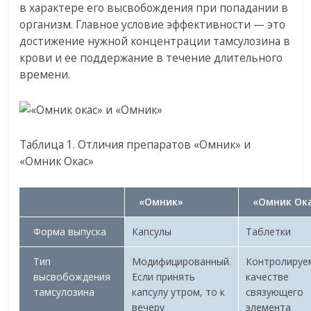
в характере его высвобождения при попадании в
организм. Главное условие эффективности — это
достижение нужной концентрации тамсулозина в
крови и ее поддержание в течение длительного
времени.
Таблица 1. Отличия препаратов «Омник» и
«Омник Окас»
«Омник»
«Омник Ок
Форма выпуска
Капсулы
Таблетки
Тип
Модифицированный.
Контролируе
высвобождения
Если принять
качестве
тамсулозина
капсулу утром, то к
связующего
вечеру
элемента