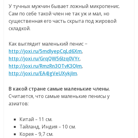
У тучных мужчин бывает ложный микропенис.
Сам по себе такой член не так уж и мал, но
существенная его часть скрыта под жировой
складкой.
Как выглядит маленький пенис −
http://joxi.ru/5mdlyepCqLd6Xm
,
http://joxi.ru/GrqQW56Izq0VYr
,
http://joxi.ru/RmzRn3OTvK3Qlm
,
http://joxi.ru/EA4JgVeUXykjlm
.
В какой стране самые маленькие члены.
Считается, что самые маленькие пенисы у
азиатов:
Китай – 11 см.
Тайланд, Индия – 10 см.
Корея – 9,7 см.