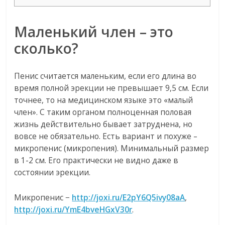
Маленький член – это
сколько?
Пенис считается маленьким, если его длина во
время полной эрекции не превышает 9,5 см. Если
точнее, то на медицинском языке это «малый
член». С таким органом полноценная половая
жизнь действительно бывает затруднена, но
вовсе не обязательно. Есть вариант и похуже –
микропенис (микропения). Минимальный размер
в 1-2 см. Его практически не видно даже в
состоянии эрекции.
Микропенис −
http://joxi.ru/E2pY6Q5ivy08aA
,
http://joxi.ru/YmE4bveHGxV30r
.