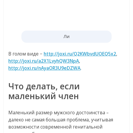
Ли
В голом виде −
http://joxi.ru/Q2KWbvdUOEQ5x2
,
http://joxi.ru/a2X1LvyhQW3NpA
,
http://joxi.ru/nAyaOR3U9eDZWA
.
Что делать, если
маленький член
Маленький размер мужского достоинства –
далеко не самая большая проблема, учитывая
возможности современной генитальной