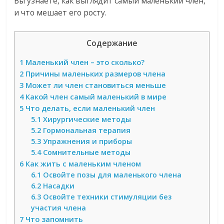
Вы узнаете, как выглядит самый маленький член,
и что мешает его росту.
Содержание
1
Маленький член – это сколько?
2
Причины маленьких размеров члена
3
Может ли член становиться меньше
4
Какой член самый маленький в мире
5
Что делать, если маленький член
5.1
Хирургические методы
5.2
Гормональная терапия
5.3
Упражнения и приборы
5.4
Сомнительные методы
6
Как жить с маленьким членом
6.1
Освойте позы для маленького члена
6.2
Насадки
6.3
Освойте техники стимуляции без
участия члена
7
Что запомнить