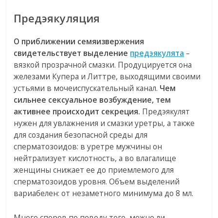
Предэякуляция
О приближении семяизвержения
свидетельствует выделение
предэякулята
–
вязкой прозрачной смазки. Продуцируется она
железами Купера и Литтре, выходящими своими
устьями в мочеиспускательный канал.
Чем
сильнее сексуальное возбуждение, тем
активнее происходит секреция.
Предэякулят
нужен для увлажнения и смазки уретры, а также
для создания безопасной среды для
сперматозоидов: в уретре мужчины он
нейтрализует кислотность, а во влагалище
женщины снижает ее до приемлемого для
сперматозоидов уровня. Объем выделений
вариабелен: от незаметного минимума до 8 мл.
Много споров по поводу того, можно ли