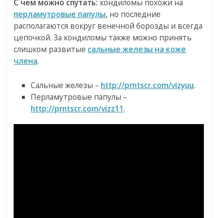
С чем можно спутать:
кондиломы похожи на
перламутровые папулы
, но последние
располагаются вокруг венечной борозды и всегда
цепочкой. За кондиломы также можно принять
слишком развитые
сальные железы на коже
члена
.
Сальные железы –
http://prntscr.com/vizyuu
.
Перламутровые папулы –
http://prntscr.com/vizz11
.