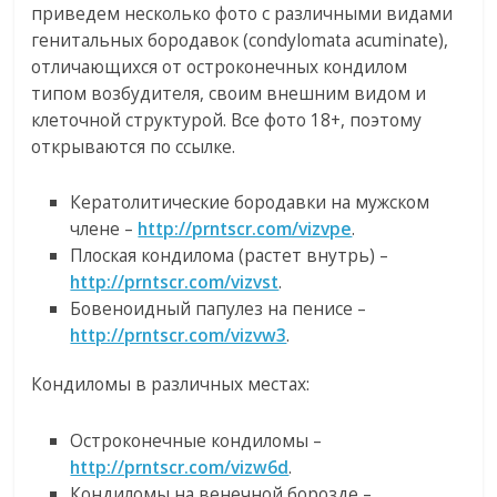
приведем несколько фото с различными видами
генитальных бородавок (condylomata acuminate),
отличающихся от остроконечных кондилом
типом возбудителя, своим внешним видом и
клеточной структурой. Все фото 18+, поэтому
открываются по ссылке.
Кератолитические бородавки на мужском
члене –
http://prntscr.com/vizvpe
.
Плоская кондилома (растет внутрь) –
http://prntscr.com/vizvst
.
Бовеноидный папулез на пенисе –
http://prntscr.com/vizvw3
.
Кондиломы в различных местах:
Остроконечные кондиломы –
http://prntscr.com/vizw6d
.
Кондиломы на венечной борозде –