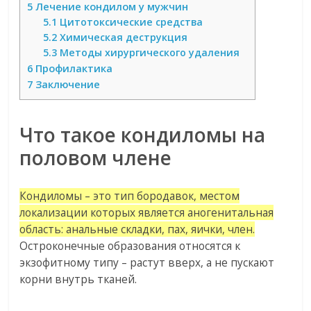
5
Лечение кондилом у мужчин
5.1
Цитотоксические средства
5.2
Химическая деструкция
5.3
Методы хирургического удаления
6
Профилактика
7
Заключение
Что такое кондиломы на
половом члене
Кондиломы – это тип бородавок, местом
локализации которых является аногенитальная
область: анальные складки, пах, яички, член.
Остроконечные образования относятся к
экзофитному типу – растут вверх, а не пускают
корни внутрь тканей.