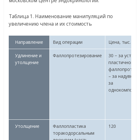
московском Центре эндокринологии.
Таблица 1. Наименование манипуляций по
увеличению члена и их стоимость
Направление
Вид операции
Цена, тыс. руб
Удлинение и
Фаллопротезирование
30 − за устано
утолщение
пластичного
фаллопротеза
– за надувной,
за
однокомпоне
Утолщение
Фаллопластика
120
торакодорсальным
лоскутом (часть